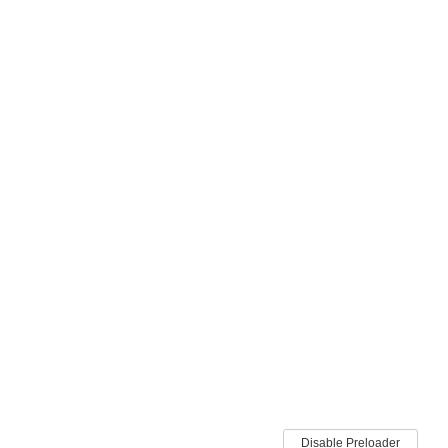
KONTAK KAMI
Jalan Ar Rahmah no. 17 Weleri. 51355
(0294) 641870 / 643756
IGD Buka 24 Jam (0294) 642118
rsimuhkendal@yahoo.co.id
Disable Preloader