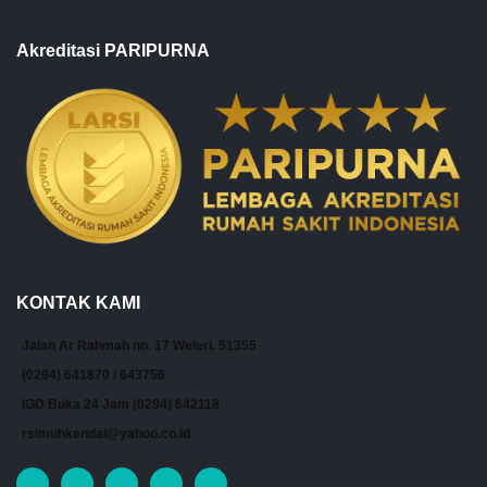
Akreditasi PARIPURNA
KONTAK KAMI
Jalan Ar Rahmah no. 17 Weleri. 51355
(0294) 641870 / 643756
IGD Buka 24 Jam (0294) 642118
rsimuhkendal@yahoo.co.id