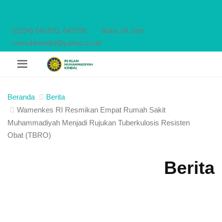
(0294) 641870, 643756
Buka 24 Jam
rsimuhkendal@yahoo.co.id
Beranda
Berita
Wamenkes RI Resmikan Empat Rumah Sakit
Muhammadiyah Menjadi Rujukan Tuberkulosis Resisten
Obat (TBRO)
Berita