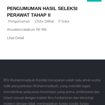
PENGUMUMAN HASIL SELEKSI
PERAWAT TAHAP II
Pengumuman
1316x Dilihat
0 Suka
Assalamu'alaikum Wr Wb
Lihat Detail
RSI Muhammadiyah Kendal merupakan salah satu amal usaha
milik persyarikatan Muhammadiyah, yang memiliki tugas
memberikan pelayanan kesehatan yang prima, profesional dan
Islami sesuai dengan kaidah ilmu kedokteran dan teknologi
modern dengan tidak meninggalkan fungsi sosial, fungsi