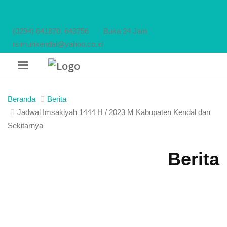
(0294) 641870, 643756
Buka 24 Jam
rsimuhkendal@yahoo.co.id
Beranda
Berita
Jadwal Imsakiyah 1444 H / 2023 M Kabupaten Kendal dan
Sekitarnya
Berita