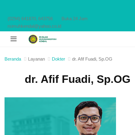
(0294) 641870, 643756
Buka 24 Jam
rsimuhkendal@yahoo.co.id
Beranda
Layanan
Dokter
dr. Afif Fuadi, Sp.OG
dr. Afif Fuadi, Sp.OG