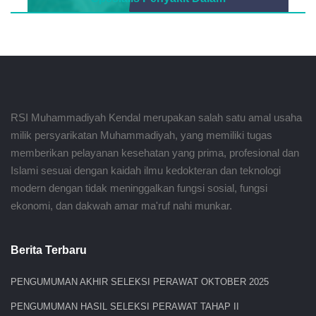
Lihat Jadwal
RSI Muhammadiyah Kendal merupakan salah satu amal usaha
milik persyarikatan Muhammadiyah, yang memiliki tugas
memberikan pelayanan kesehatan yang prima, profesional dan
Islami sesuai dengan kaidah ilmu kedokteran dan teknologi
modern dengan tidak meninggalkan fungsi sosial, fungsi
ekonomi, dan dakwah amar ma'ruf nahi munkar.
Berita Terbaru
PENGUMUMAN AKHIR SELEKSI PERAWAT OKTOBER 2025
PENGUMUMAN HASIL SELEKSI PERAWAT TAHAP II