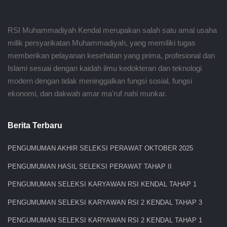
Klinik Spesialis Urologi
RSI Muhammadiyah Kendal merupakan salah satu amal usaha
milik persyarikatan Muhammadiyah, yang memiliki tugas
Klinik Spesialis Rehabilitasi Medik
memberikan pelayanan kesehatan yang prima, profesional dan
Islami sesuai dengan kaidah ilmu kedokteran dan teknologi
Klinik Spesialis Paru
modern dengan tidak meninggalkan fungsi sosial, fungsi
ekonomi, dan dakwah amar ma'ruf nahi munkar.
Klinik Spesialis Radiologi
Berita Terbaru
Klinik Spesialis Geriatri
PENGUMUMAN AKHIR SELEKSI PERAWAT OKTOBER 2025
Klinik Umum
PENGUMUMAN HASIL SELEKSI PERAWAT TAHAP II
PENGUMUMAN SELEKSI KARYAWAN RSI KENDAL TAHAP 1
Klinik Terapi Akupuntur dan Bekam Medik
PENGUMUMAN SELEKSI KARYAWAN RSI 2 KENDAL TAHAP 3
TB DOTS
PENGUMUMAN SELEKSI KARYAWAN RSI 2 KENDAL TAHAP 1