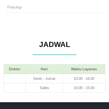
Psikologi
Klinik Spesialis Konservasi Gigi
Klinik Spesialis Jantung & Pembuluh Darah
JADWAL
Klinik Spesialis Kulit & Kelamin
Klinik USG Fetomaternal
Dokter
Hari
Waktu Layanan
Klinik Spesialis Jiwa / Psikiatri
Senin - Jumat
10.00 - 16.00
Sabtu
10.00 - 15.00
Klinik Spesialis Mata
Klinik Gigi