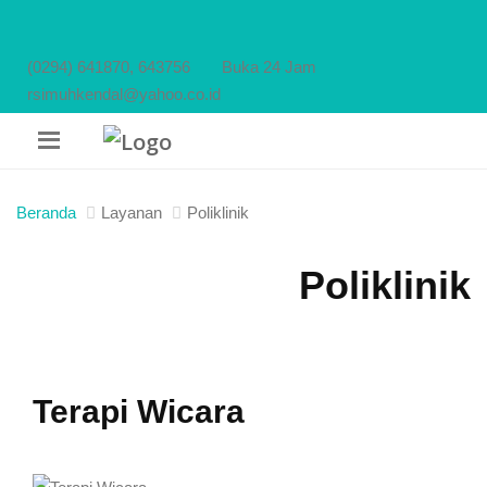
(0294) 641870, 643756
Buka 24 Jam
rsimuhkendal@yahoo.co.id
Beranda
Layanan
Poliklinik
Poliklinik
Terapi Wicara